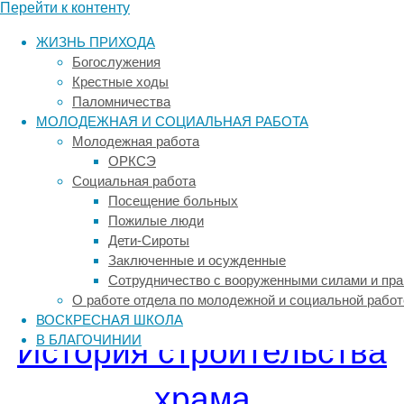
Перейти к контенту
ЖИЗНЬ ПРИХОДА
Богослужения
О Храме
Крестные ходы
Паломничества
МОЛОДЕЖНАЯ И СОЦИАЛЬНАЯ РАБОТА
Молодежная работа
ОРКСЭ
Храмовый комплекс расположен на Приханкайской
Социальная работа
низменности, в центрально-западной части
Посещение больных
Приморского края, «на горке», в центре старинного
Пожилые люди
села Спасское Спасского муниципального района
Дети-Сироты
(основано в 1886 г., население 5778 человек по
Заключенные и осужденные
переписи 2010 г.) на перекрёстке улиц Комсомольской
Сотрудничество с вооруженными силами и пр
и Хрещатицкой.
О работе отдела по молодежной и социальной работ
ВОСКРЕСНАЯ ШКОЛА
В БЛАГОЧИНИИ
История строительства
храма