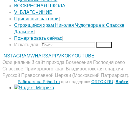
ВОСКРЕСНАЯ ШКОЛА
|
VI БЛАГОЧИНИЕ
|
Приписные часовни
|
Строящийся храм Николая Чудотворца в Спасске
Дальнем
|
Пожертвовать сейчас
|
Искать для:
Поиск
INSTAGRAM
WHARSAPP
VK
OK
YOUTUBE
Официальный сайт прихода Вознесения Господня село
Спасское Приморского края Владивостокская епархия
Русской Православной Церкви (Московский Патриархат).
Работает на Prihod.ru
при поддержке
ORTOX.RU
[
Войти
]