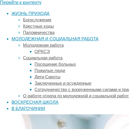
Перейти к контенту
Рубрика:
ЖИЗНЬ ПРИХОДА
Богослужения
Крестные ходы
Заключенные и
Паломничества
МОЛОДЕЖНАЯ И СОЦИАЛЬНАЯ РАБОТА
Молодежная работа
осужденные
ОРКСЭ
Социальная работа
Посещение больных
Пожилые люди
Благотворители украсили
Дети-Сироты
Заключенные и осужденные
лампадами часовню для
Сотрудничество с вооруженными силами и пр
О работе отдела по молодежной и социальной работ
заключенных ИК-33
ВОСКРЕСНАЯ ШКОЛА
В БЛАГОЧИНИИ