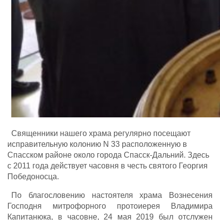
Священники нашего храма регулярно посещают
исправительную колонию N 33 расположенную в
Спасском районе около города Спасск-Дальний. Здесь
с 2011 года действует часовня в честь святого Георгия
Победоносца.
По благословению настоятеля храма Вознесения
Господня митрофорного протоиерея Владимира
Капитанюка, в часовне, 24 мая 2019 был отслужен