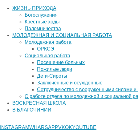
ЖИЗНЬ ПРИХОДА
Богослужения
Крестные ходы
Паломничества
МОЛОДЕЖНАЯ И СОЦИАЛЬНАЯ РАБОТА
Молодежная работа
ОРКСЭ
Социальная работа
Посещение больных
Пожилые люди
Дети-Сироты
Заключенные и осужденные
Сотрудничество с вооруженными силами и
О работе отдела по молодежной и социальной р
ВОСКРЕСНАЯ ШКОЛА
В БЛАГОЧИНИИ
Главная страница
МОЛОДЕЖНАЯ И СОЦИАЛЬНАЯ
РАБОТА
Социальная работа
Рубрика "Заключенные и
INSTAGRAM
WHARSAPP
VK
OK
YOUTUBE
осужденные"