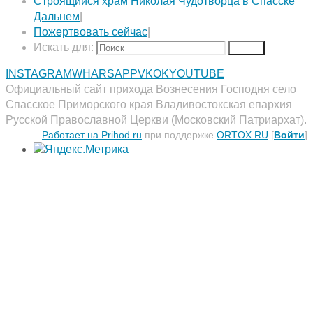
Строящийся храм Николая Чудотворца в Спасске
Дальнем
|
Пожертвовать сейчас
|
Искать для:
Поиск
INSTAGRAM
WHARSAPP
VK
OK
YOUTUBE
Официальный сайт прихода Вознесения Господня село
Спасское Приморского края Владивостокская епархия
Русской Православной Церкви (Московский Патриархат).
Работает на Prihod.ru
при поддержке
ORTOX.RU
[
Войти
]