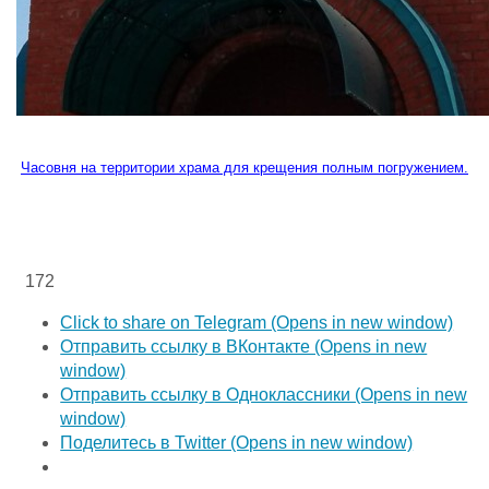
Часовня на территории храма для крещения полным погружением.
172
Click to share on Telegram (Opens in new window)
Отправить ссылку в ВКонтакте (Opens in new
window)
Отправить ссылку в Одноклассники (Opens in new
window)
Поделитесь в Twitter (Opens in new window)