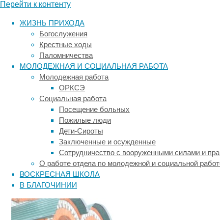
Перейти к контенту
ЖИЗНЬ ПРИХОДА
Богослужения
Крестные ходы
Паломничества
МОЛОДЕЖНАЯ И СОЦИАЛЬНАЯ РАБОТА
Молодежная работа
ОРКСЭ
Социальная работа
Посещение больных
Пожилые люди
Дети-Сироты
Заключенные и осужденные
Часовня Георгия Победоносца при ФКУ исправительной колон
ии
Сотрудничество с вооруженными силами и пр
О работе отдела по молодежной и социальной работ
№
33.
ВОСКРЕСНАЯ ШКОЛА
В БЛАГОЧИНИИ