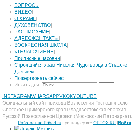
ВОПРОСЫ
|
ВИДЕО
|
О ХРАМЕ
|
ДУХОВЕНСТВО
|
РАСПИСАНИЕ
|
АДРЕС/КОНТАКТЫ
|
ВОСКРЕСНАЯ ШКОЛА
|
VI БЛАГОЧИНИЕ
|
Приписные часовни
|
Строящийся храм Николая Чудотворца в Спасске
Дальнем
|
Пожертвовать сейчас
|
Искать для:
Поиск
INSTAGRAM
WHARSAPP
VK
OK
YOUTUBE
Официальный сайт прихода Вознесения Господня село
Спасское Приморского края Владивостокская епархия
Русской Православной Церкви (Московский Патриархат).
Работает на Prihod.ru
при поддержке
ORTOX.RU
[
Войти
]